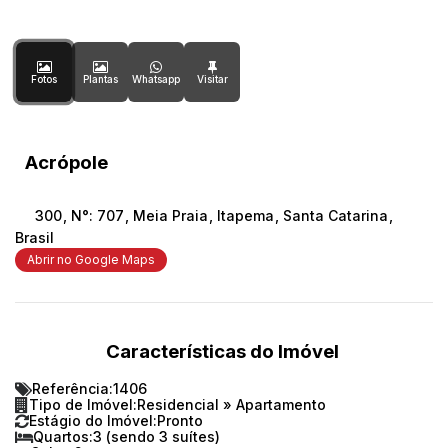
Fotos
Plantas
Whatsapp
Acrópole
300
,
N°:
707
,
Meia Praia
,
Itapema
,
Santa Catarina
,
Brasil
Abrir no Google Maps
Características do Imóvel
Referência:
1406
Tipo de Imóvel:
Residencial
»
Apartamento
Estágio do Imóvel:
Pronto
Quartos:
3 (sendo 3 suítes)