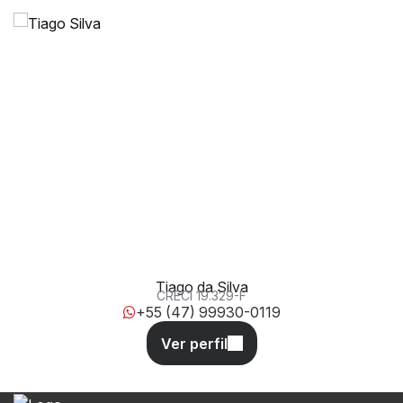
278, 625, 88220-000, Meia Praia, Itapema, Santa
Catarina, Brasil
Tiago da Silva
CRECI
19.329-F
+55 (47) 99930-0119