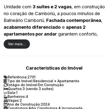
Unidade com
3 suítes e 2 vagas
, em construção
no coração de Camboriú, a poucos minutos de
Balneário Camboriú.
Fachada contemporânea
,
acabamento diferenciado
e
apenas 2
apartamentos por andar
garantem conforto,
segurança e privacidade.
Ver mais...
📌 Detalhes da Unidade:
🛏️
3 suítes
Características do Imóvel
🛁
4 banheiros (sendo 1 lavabo)
Referência:
2701
🚗
2 vagas de garagem
Tipo de Imóvel:
Residencial
»
Apartamento
📐
Área privativa: 97,79 m²
Estágio do Imóvel:
Em Construção
Quartos:
3 (sendo 3 suítes)
📐
Área total: até 129,52 m² (varia por
Sala:
1
Banheiros:
4
unidade)
Vagas:
2
Ano de Construção:
2024
🏷️
Valor: R$ 1.148.971,09
Construtora:
Arby Construtora & Incorporada