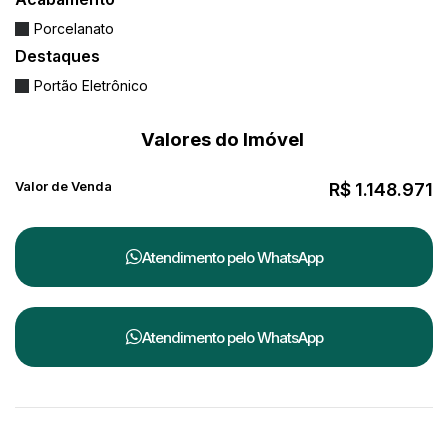
Porcelanato
🚨
Garanta já a sua unidade nesse
Destaques
empreendimento exclusivo com altíssimo
Portão Eletrônico
potencial de valorização.
Ideal para morar ou investir com segurança e
Valores do Imóvel
retorno.
Valor de Venda
R$
1.148.971
Atendimento pelo
WhatsApp
Atendimento pelo
WhatsApp