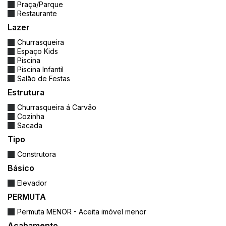
Praça/Parque
✔️
Apenas 6 unidades disponíveis
Restaurante
Lazer
✔️
Obra em andamento com entrega
Churrasqueira
prevista para 2027
Espaço Kids
Piscina
Piscina Infantil
📍 Localização:
Salão de Festas
Estrutura
📌 Rua Presidente Costa e Silva, 566 – Centro,
Churrasqueira á Carvão
Camboriú/SC
Cozinha
🚗 Próximo a escolas, supermercados,
Sacada
farmácias, lojas, academias
Tipo
🌴 A poucos minutos da Praia Central de
Construtora
Balneário Camboriú
Básico
Elevador
PERMUTA
📞 Agende agora mesmo sua visita ou entre em
contato para mais detalhes.
Permuta MENOR - Aceita imóvel menor
Acabamento