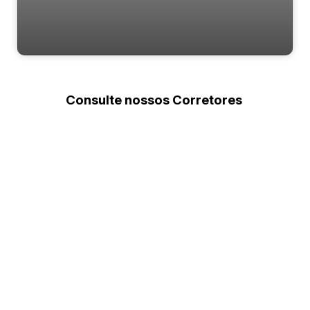
Apartamento para venda no Lumi Roc
Consulte nossos Corretores
Rua João Morais, 115, 88340-338, Centro, Camboriú, Santa
Catarina, Brasil