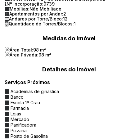
Nº Incorporação:
9739
Mobílias:
Não Mobiliado
🏢 Lazer e Estrutura:
Apartamentos por Andar:
2
Andares por Torre/Bloco:
12
Quantidade de Torres/Blocos:
1
🏊 Piscina com banheiro social
Medidas do Imóvel
🎉 Salão de festas
Área Total:
98 m²
🧒 Brinquedoteca coberta
Área Privada:
98 m²
🛝 Playground externo
Detalhes do Imóvel
Serviços Próximos
🌟 Diferenciais do Empreendimento:
Academias de ginástica
✔️
Fachada moderna com linhas
Banco
Escola 1º Grau
contemporâneas
Farmácia
Lojas
✔️
Padrão de acabamento premium
Mercado
Panificadora
Pizzaria
✔️
Somente 2 apartamentos por andar
Posto de Gasolina