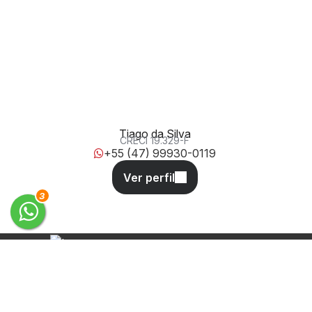
Rua Figueira, 77, 88348-119, Tabuleiro, Camboriú, Santa
Catarina, Brasil
Tiago da Silva
CRECI
19.329-F
+55 (47) 99930-0119
3
Desde 2011 oferecendo soluções
completas em administração, aluguel
e venda de imóveis em Balneário