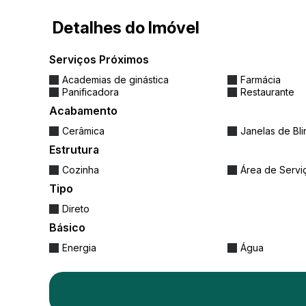
Detalhes do Imóvel
📍
Endereço estratégico:
Rodeado por tudo que você precisa:
Serviços Próximos
✅ Supermercados, mercearias e panificado
Academias de ginástica
Farmácia
Panificadora
Restaurante
✅ Farmácia EG Farma a poucos metros
Acabamento
✅ Restaurantes, lanchonetes e academias
Cerâmica
Janelas de Bl
✅ Estúdio de pilates, clínica veterinária e ma
Estrutura
✅ Fácil acesso à BR-101 e apenas 10 minuto
Cozinha
Área de Servi
Tipo
💰
Valor: R$ 325.000,00
Direto
Básico
Ideal para morar ou investir, com ótima valo
Energia
Água
quer unir conforto, localização e funcionalid
📲
Agende uma visita e conheça de perto 
Viva bem. Viva no Tabuleiro!