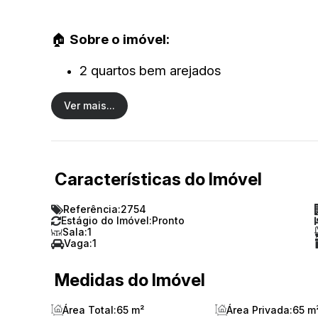
🏠
Sobre o imóvel:
2 quartos bem arejados
Sala integrada com a cozinha
Ver mais...
1 banheiro
Área de serviço
Características do Imóvel
Janelas em blindex
Referência:
2754
Estágio do Imóvel:
Pronto
Revestimento em cerâmica
Sala:
1
Vaga:
1
2 vagas de garagem descobertas
Medidas do Imóvel
65 m² de área total bem distribuída
Área Total:
65 m²
Área Privada:
65 m