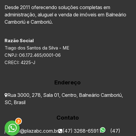
Desde 2011 oferecendo soluções completas em
administração, aluguel e venda de imóveis em Balneário
Camboriú e Camboriú.
Razão Social
Tiago dos Santos da Silva - ME
CNPJ: O6.172.465/0001-06
CRECI: 4225-J
Endereço
Rua 3000
,
278
,
Sala 01
,
Centro
,
Balneário Camboriú
,
SC
,
Brasil
Contato
3
juridico@plazabc.com.br
(47) 3268-6591
(47)