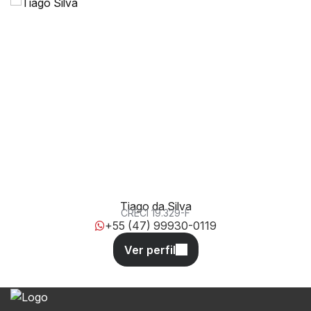
256, 500, 88220-000, Meia Praia, Itapema, Santa
Catarina, Brasil
Tiago da Silva
CRECI
19.329-F
+55 (47) 99930-0119