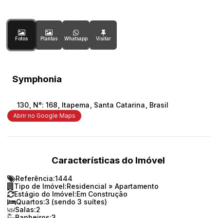
Fotos
Plantas
Whatsapp
Symphonia
130
,
N°:
168
,
Itapema
,
Santa Catarina
,
Brasil
Abrir no Google Maps
Características do Imóvel
Referência:
1444
Tipo de Imóvel:
Residencial
»
Apartamento
Estágio do Imóvel:
Em Construção
Quartos:
3 (sendo 3 suítes)
Salas:
2
Banheiros:
3