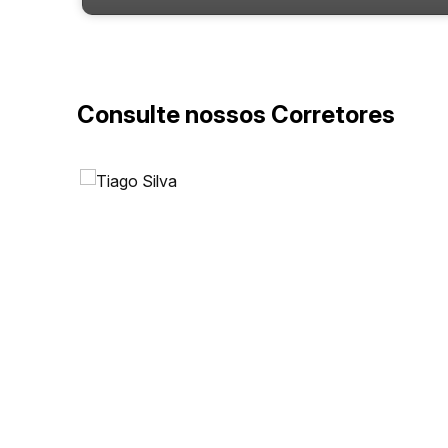
Consulte nossos Corretores
Rua 1451, 51, 88330-801, Centro, Balneário Camboriú,
Santa Catarina, Brasil