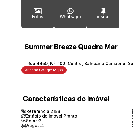
Fotos
Whatsapp
Summer Breeze Quadra Mar
Rua 4450
,
N°:
100
,
Centro
,
Balneário Camboriú
,
Sa
Abrir no Google Maps
Características do Imóvel
Referência:
2188
Estágio do Imóvel:
Pronto
Salas:
3
Vagas:
4