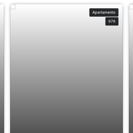
Apartamento
976
Apartamento diferenciado à venda | 3
suítes | 2 vagas | Centro BC | Salvatore
Residenziale