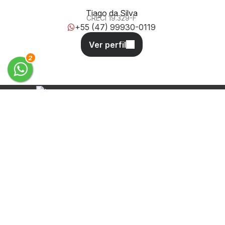
Tiago da Silva
CRECI
19.329-F
+55 (47) 99930-0119
3
Desde 2011 oferecendo soluções
completas em administração, aluguel
e venda de imóveis em Balneário
Camboriú e Camboriú.