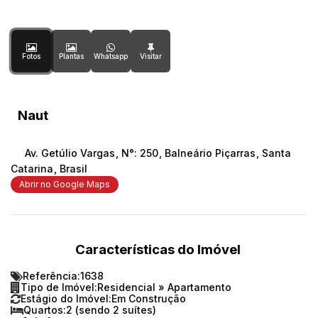
Fotos
Plantas
Whatsapp
Naut
Av. Getúlio Vargas
,
N°:
250
,
Balneário Piçarras
,
Santa
Catarina
,
Brasil
Abrir no Google Maps
Características do Imóvel
Referência:
1638
Tipo de Imóvel:
Residencial
»
Apartamento
Estágio do Imóvel:
Em Construção
Quartos:
2 (sendo 2 suítes)