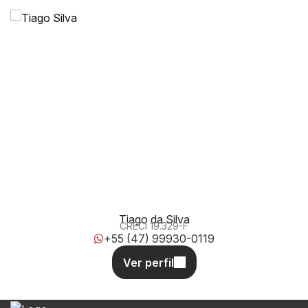
João Medeiros, 128, 88380-000, Centro, Balneário
Piçarras, Santa Catarina, Brasil
Tiago da Silva
CRECI
19.329-F
+55 (47) 99930-0119