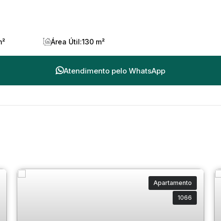
m²
Área Útil:
130 m²
Atendimento pelo
WhatsApp
Apartamento
1066