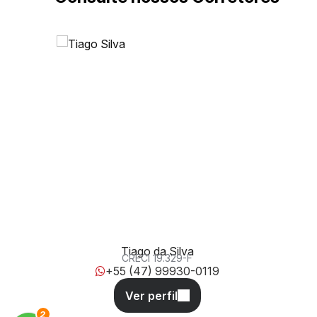
Avenida Sete de Setembro, 1657, 88301-205, Fazenda,
Itajaí, Santa Catarina, Brasil
Tiago da Silva
CRECI
19.329-F
+55 (47) 99930-0119
3