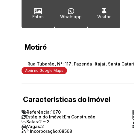
Fotos
Whatsapp
Motiró
Rua Tubarão
,
N°:
117
,
Fazenda
,
Itajaí
,
Santa Catar
Abrir no Google Maps
Características do Imóvel
Referência:
1070
Estágio do Imóvel:
Em Construção
Salas:
2 ~ 3
Vagas:
2
Nº Incorporação:
68568