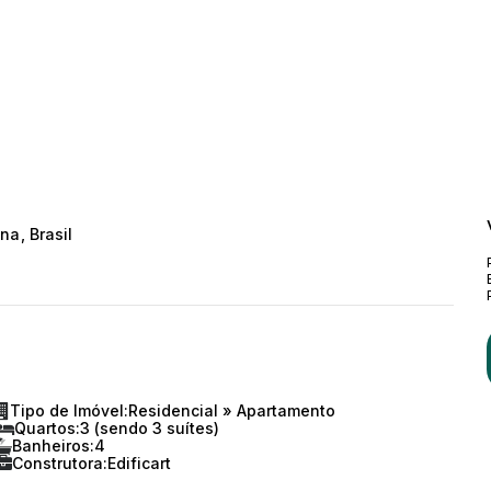
ina
,
Brasil
Tipo de Imóvel:
Residencial
»
Apartamento
Quartos:
3 (sendo 3 suítes)
Banheiros:
4
Construtora:
Edificart