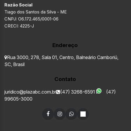
Razão Social
Tiago dos Santos da Silva - ME
CNPJ: O6.172.465/0001-06
CRECI: 4225-J
Endereço
Rua 3000
,
278
,
Sala 01
,
Centro
,
Balneário Camboriú
,
SC
,
Brasil
Contato
juridico@plazabc.com.br
(47) 3268-6591
(47)
99605-3000