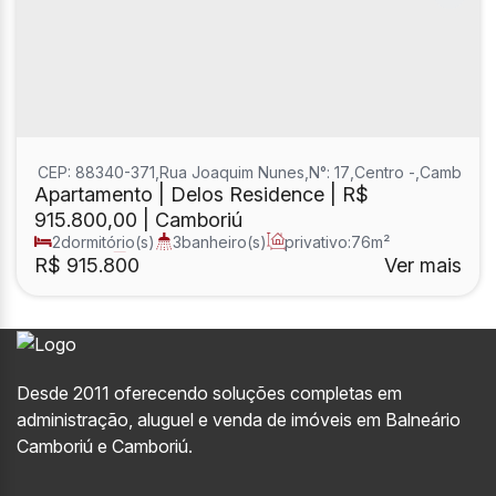
CEP: 88340-371
,
Rua Joaquim Nunes
,
N°:
17
,
Centro
,
Camboriú
,
Apartamento | Delos Residence | R$
915.800,00 | Camboriú
2
dormitório(s)
3
banheiro(s)
privativo:
76m²
2
sala(s)
2
suíte(s)
R$
915.800
Ver mais
Desde 2011 oferecendo soluções completas em
administração, aluguel e venda de imóveis em Balneário
Camboriú e Camboriú.